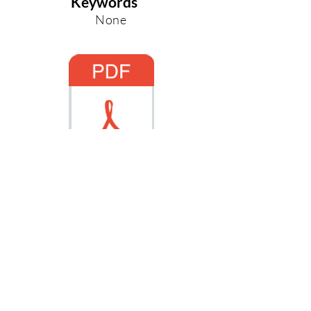
Keywords
None
G.C.S.I. - Giornale Critico di Storia delle Idee
Rivista internazionale di filosofia
Direzione Editoriale:
Andrea Tagliapietra e Sebastiano Ghisu
Direttore Responsabile:
Giovanni Campus