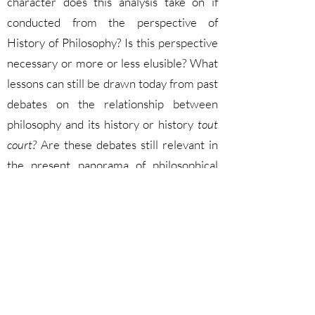
character does this analysis take on if
conducted from the perspective of
History of Philosophy? Is this perspective
necessary or more or less elusible? What
lessons can still be drawn today from past
debates on the relationship between
philosophy and its history or history
tout
court?
Are these debates still relevant in
the present panorama of philosophical
research? More generally, how topical or
indispensable is the historical study of
philosophy still today? Likewise for the
training of future practitioners and/or
teachers of that discipline or cultural
tradition that goes by the name of
‘philosophy’? These and others are the