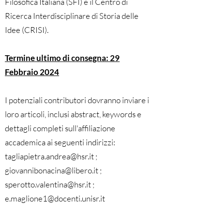
Filosofica Italiana (SFI) e il Centro di
Ricerca Interdisciplinare di Storia delle
Idee (CRISI).
Termine ultimo di consegna: 29
Febbraio 2024
I potenziali contributori dovranno inviare i
loro articoli, inclusi abstract, keywords e
dettagli completi sull'affiliazione
accademica ai seguenti indirizzi:
tagliapietra.andrea@hsr.it
;
giovannibonacina@libero.it
;
sperotto.valentina@hsr.it
;
e.maglione1@docenti.unisr.it