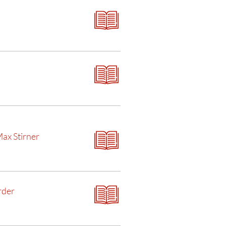
Max Stirner
rder