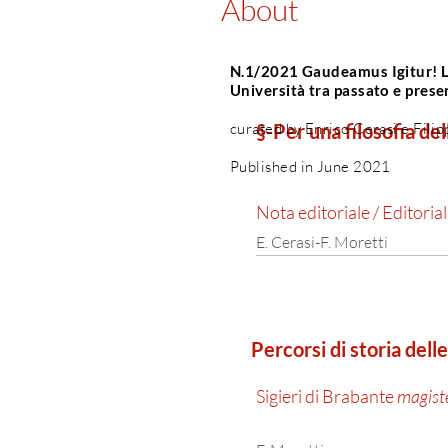
About
N.1/2021 Gaudeamus Igitur! L'
Università tra passato e prese
curated by Enrico Cerasi e Fili
§-Per una filosofia de
Published in June 2021
Nota
editoriale / Editoria
E. Cerasi-F. Moretti
Percorsi di storia dell
Sigieri di Brabante
magist