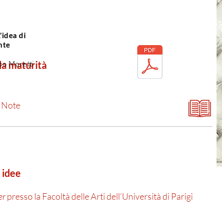
idea di
nte
ppo Moretti
lla maturità
l Note
e idee
er
presso la Facoltà delle Arti dell’Università di Parigi