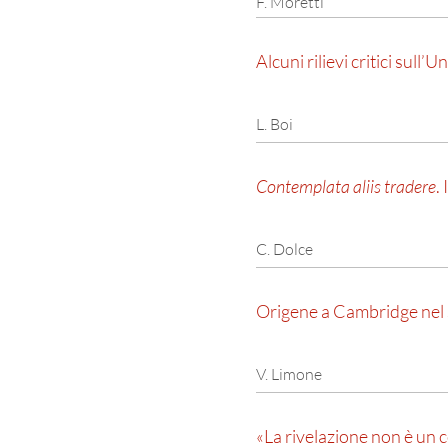
F. Moretti
Alcuni rilievi critici sul
L. Boi
Contemplata aliis tradere
.
C. Dolce
Origene a Cambridge nel 
V. Limone
«La rivelazione non è un c