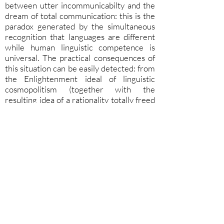
between utter incommunicabilty and the
dream of total communication: this is the
paradox generated by the simultaneous
recognition that languages are different
while human linguistic competence is
universal. The practical consequences of
this situation can be easily detected: from
the Enlightenment ideal of linguistic
cosmopolitism (together with the
resulting idea of a rationality totally freed
from cultural dregs) to the ghettoization
of the other, either left to the barbarity of
his origin or magnanimously asked to
'integrate' in the hosting linguistic
community. Rejecting such a crippling
alternative, Ricoeur talked about
“linguistic hospitality” as a practical and
theoretical model for coexistence among
cultures, and for translation as an activity
which, although never perfect (but a bad
translation can be corrected only by a