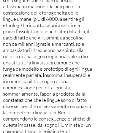
sono seguite due strade opposte,
affascinanti ma vane. Da una parte, la
costatazione dell’eterogeneità delle
lingue umane (più di 6000, a sentire gli
etnologi) ha indotto taluni a sancire a
priori l’assoluta intraducibilità; dall’altra, il
dato di fatto che gli uomini, da secoli se
non da millenni (grazie a mercanti, spie,
ambasciatori), traducono ha spinto alla
ricerca di una lingua originaria, vale a dire
una struttura linguistica comune che
funga da modello e prototipo di ogni lingua
realmente parlata. Insomma, insuperabile
incomunicabilità o sogno di una
comunicazione perfetta: questa,
sommariamente, l’aporia prodotta dalla
constatazione che le lingue sono di fatto
diverse, benché universamente umana sia
la competenza linguistica. Ben si
comprendono le conseguenze pratiche di
questa impasse: dal sogno illuminista di un
cosmopolitismo linguistico (e, di