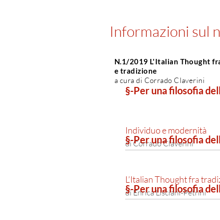
Informazioni sul
N.1/2019 L'Italian Thought fr
e tradizione
a cura di Corrado Claverini
§-Per una filosofia de
Individuo e modernità
§-Per una filosofia de
di Corrado Claverini
L’Italian Thought fra trad
§-Per una filosofia de
di Enrica Lisciani-Petrini