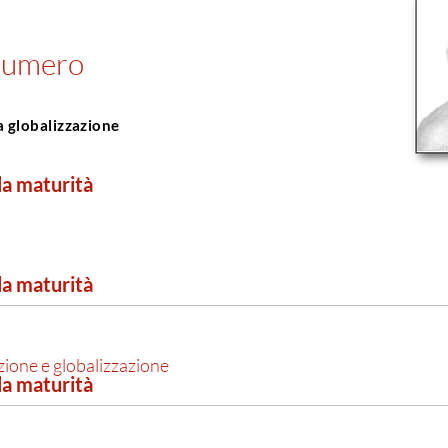
 numero
a globalizzazione
lla maturità
lla maturità
izione e globalizzazione
lla maturità