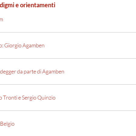
radigmi e orientamenti
sm
to: Giorgio Agamben
eidegger da parte di Agamben
o Tronti e Sergio Quinzio
 Belgio