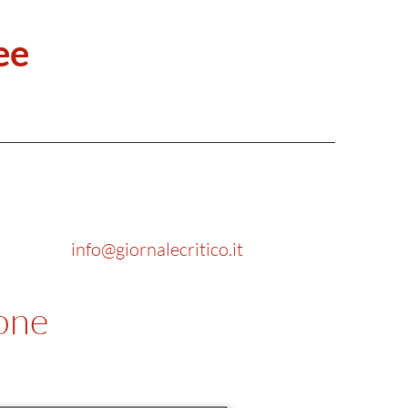
ee
info@giornalecritico.it
ione